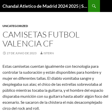
Buscar
Chandal Atletico de Madrid 2024 2025 | SuperVigo
SALTAR
AL
CONTENIDO
UNCATEGORIZED
CAMISETAS FUTBOL
VALENCIA CF
27 DE JUNIO DE 2023
ISTERN
Estas camisetas cuentan igualmente con tecnología para
controlar la sudoración y están disponibles para hombre y
mujer en diferentes tallas. El diablo vomitaba sangre y
desplegaba sus alas; el chico de las estrellas sobrevolaba al
público mientras tocaba la guitarra, y el hombre del espacio
disparaba munición con su guitarra hasta abatir algún foco del
escenario. Se sacaron de la chistera el más desacomplejado
circo del rock and roll.