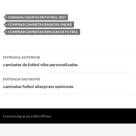
CHANDAL EQUIPOS DE FUTBOL 2017
COMPRAR CAMISETAS BARATAS ONLINE
COMPRAR CAMISETAS REPLICAS DE FUTBOL
Navegación
ENTRADA ANTERIOR
de
camisetas de futbol nike personalizadas
entradas
ENTRADA SIGUIENTE
camisetas futbol aliexpress opiniones
Funciona gracias a WordPress