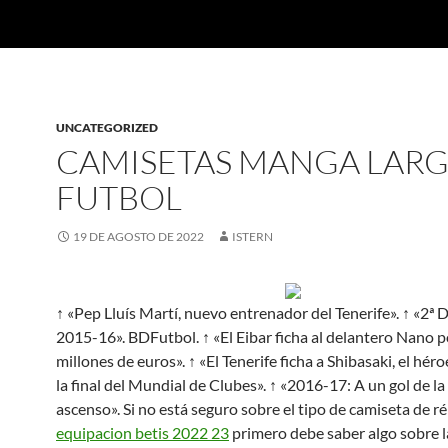
UNCATEGORIZED
CAMISETAS MANGA LAR
FUTBOL
19 DE AGOSTO DE 2022
ISTERN
↑ «Pep Lluís Martí, nuevo entrenador del Tenerife». ↑ «2ª D
2015-16». BDFutbol. ↑ «El Eibar ficha al delantero Nano p
millones de euros». ↑ «El Tenerife ficha a Shibasaki, el hér
la final del Mundial de Clubes». ↑ «2016-17: A un gol de la 
ascenso». Si no está seguro sobre el tipo de camiseta de ré
equipacion betis 2022 23
primero debe saber algo sobre l