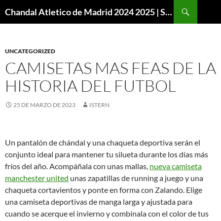
Buscar
Chandal Atletico de Madrid 2024 2025 | SuperVigo
SALTAR
AL
CONTENIDO
UNCATEGORIZED
CAMISETAS MAS FEAS DE LA
HISTORIA DEL FUTBOL
25 DE MARZO DE 2023
ISTERN
Un pantalón de chándal y una chaqueta deportiva serán el
conjunto ideal para mantener tu silueta durante los días más
fríos del año. Acompáñala con unas mallas,
nueva camiseta
manchester united
unas zapatillas de running a juego y una
chaqueta cortavientos y ponte en forma con Zalando. Elige
una camiseta deportivas de manga larga y ajustada para
cuando se acerque el invierno y combínala con el color de tus