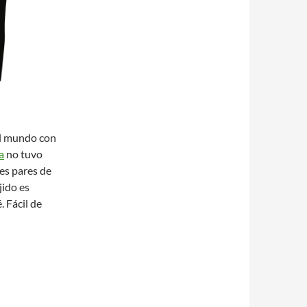
el mundo con
a
no tuvo
res pares de
jido es
. Fácil de