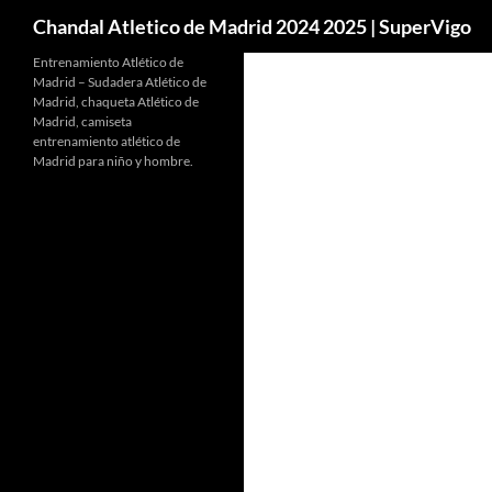
Buscar
Chandal Atletico de Madrid 2024 2025 | SuperVigo
Entrenamiento Atlético de
Madrid – Sudadera Atlético de
Madrid, chaqueta Atlético de
Madrid, camiseta
entrenamiento atlético de
Madrid para niño y hombre.