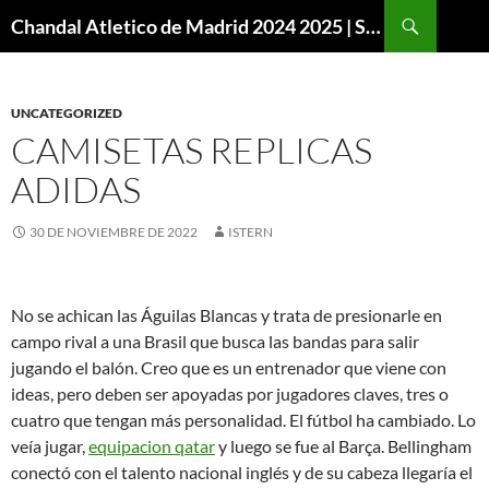
Buscar
Chandal Atletico de Madrid 2024 2025 | SuperVigo
SALTAR
AL
CONTENIDO
UNCATEGORIZED
CAMISETAS REPLICAS
ADIDAS
30 DE NOVIEMBRE DE 2022
ISTERN
No se achican las Águilas Blancas y trata de presionarle en
campo rival a una Brasil que busca las bandas para salir
jugando el balón. Creo que es un entrenador que viene con
ideas, pero deben ser apoyadas por jugadores claves, tres o
cuatro que tengan más personalidad. El fútbol ha cambiado. Lo
veía jugar,
equipacion qatar
y luego se fue al Barça. Bellingham
conectó con el talento nacional inglés y de su cabeza llegaría el