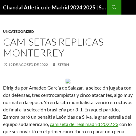
Buscar
Chandal Atletico de Madrid 2024 2025 | SuperVigo
SALTAR
AL
CONTENIDO
UNCATEGORIZED
CAMISETAS REPLICAS
MONTERREY
19 DE AGOSTO DE 2022
ISTERN
Dirigida por Amadeo García de Salazar, la selección jugaba con
dos defensas, tres centrocampistas y cinco atacantes, algo muy
normal en la época. Ya en la cita mundialista, venció en octavos
de final a la selección brasileña por 3-1. En aquel partido,
Zamora paró un penalti a Leônidas da Silva, la gran estrella del
equipo sudamericano,
camiseta del real madrid 2022 23
con lo
que se convirtió en el primer cancerbero en parar una pena