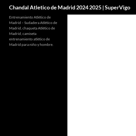
Buscar
Chandal Atletico de Madrid 2024 2025 | SuperVigo
Entrenamiento Atlético de
Madrid – Sudadera Atlético de
Madrid, chaqueta Atlético de
Madrid, camiseta
entrenamiento atlético de
Madrid para niño y hombre.