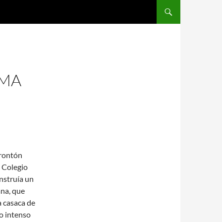
SALTAR AL CONTENIDO
OMA
Frontón
 Colegio
nstruía un
ana, que
 casaca de
o intenso