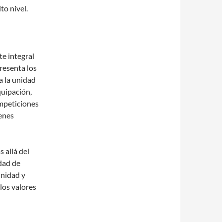
to nivel.
te integral
resenta los
a la unidad
quipación,
ompeticiones
venes
 allá del
idad de
unidad y
los valores