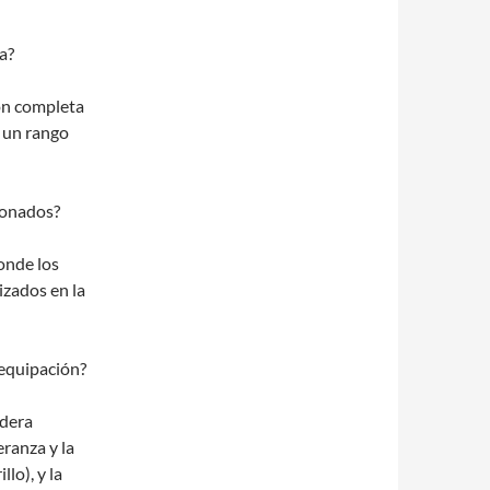
a?
ión completa
n un rango
ionados?
onde los
zados en la
a equipación?
ndera
ranza y la
llo), y la