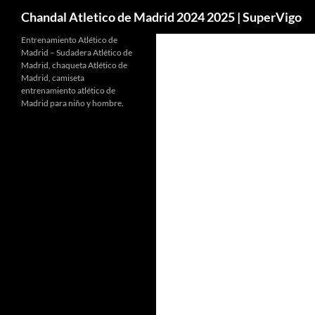
Buscar
Chandal Atletico de Madrid 2024 2025 | SuperVigo
Entrenamiento Atlético de
Madrid – Sudadera Atlético de
Madrid, chaqueta Atlético de
Madrid, camiseta
entrenamiento atlético de
Madrid para niño y hombre.