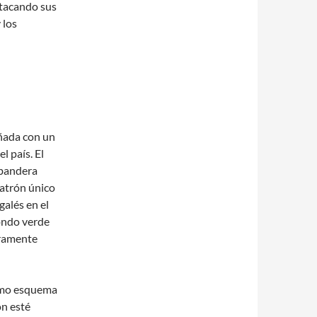
stacando sus
 los
eñada con un
l país. El
 bandera
patrón único
galés en el
fondo verde
uramente
ismo esquema
ón esté