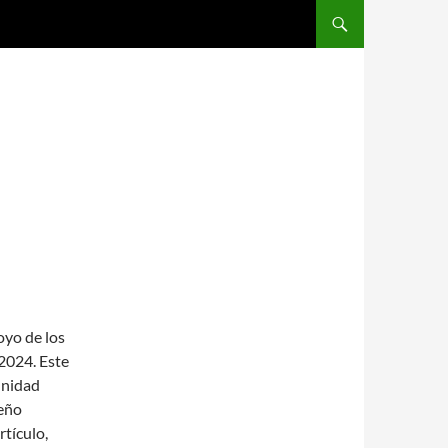
SALTAR AL CONTENIDO
oyo de los
 2024. Este
munidad
seño
tículo,