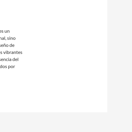
es un
al, sino
seño de
s vibrantes
sencia del
ados por