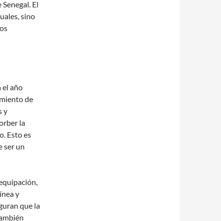
 Senegal. El
uales, sino
los
 el año
imiento de
s y
orber la
o. Esto es
e ser un
equipación,
ínea y
guran que la
también