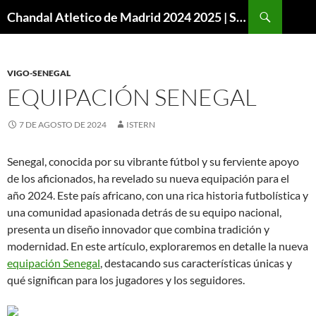
Buscar
Chandal Atletico de Madrid 2024 2025 | SuperVigo
SALTAR
AL
CONTENIDO
VIGO-SENEGAL
EQUIPACIÓN SENEGAL
7 DE AGOSTO DE 2024
ISTERN
Senegal, conocida por su vibrante fútbol y su ferviente apoyo
de los aficionados, ha revelado su nueva equipación para el
año 2024. Este país africano, con una rica historia futbolística y
una comunidad apasionada detrás de su equipo nacional,
presenta un diseño innovador que combina tradición y
modernidad. En este artículo, exploraremos en detalle la nueva
equipación Senegal
, destacando sus características únicas y
qué significan para los jugadores y los seguidores.