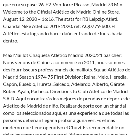
que erra su pase. 26. E2. Von Torre Picasso, Madrid 73 Min.
Welcome to the Official Atlético de Madrid Online Store.
August 12, 2020 – 16:16. The stats for RB Leipzig-Atleti.
Chándal Nike Atlético 2019 2020. ref: AQ0779-600. El
Atlético está logrando hacer daño entrando de fuera hacia
dentro.
Max Maillot Chaqueta Atlético Madrid 2020/21 pas cher:
Nous venons de Chine, a commencé en 2011, nous sommes
des fournisseurs professionnels de maillots. Squad Atlético de
Madrid Season 1974-75 First Division: Reina, Melo, Heredia,
Capón, Eusebio, Irureta, Salcedo, Adelardo, Alberto, Gárate,
Rubén Ayala, Pacheco. Directions to Club Atletico de Madrid
S.A.D. Aquí encontrarás los mejores de prendas de deporte de
Atletico de Madrid de niño. Realizar deporte con un chándal
como los seleccionados aquí, es una experiencia que todas las
personas deberían llegar a probar alguna vez. Es el más
moderno que tiene operativo el Chuvi. Es recomendable no
dejar las compras online para el último momento, ya que hay