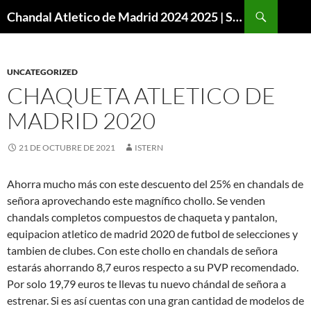
Buscar
Chandal Atletico de Madrid 2024 2025 | SuperVigo
SALTAR
AL
CONTENIDO
UNCATEGORIZED
CHAQUETA ATLETICO DE
MADRID 2020
21 DE OCTUBRE DE 2021
ISTERN
Ahorra mucho más con este descuento del 25% en chandals de
señora aprovechando este magnífico chollo. Se venden
chandals completos compuestos de chaqueta y pantalon,
equipacion atletico de madrid 2020 de futbol de selecciones y
tambien de clubes. Con este chollo en chandals de señora
estarás ahorrando 8,7 euros respecto a su PVP recomendado.
Por solo 19,79 euros te llevas tu nuevo chándal de señora a
estrenar. Si es así cuentas con una gran cantidad de modelos de