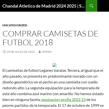
Buscar
Chandal Atletico de Madrid 2024 2025 | SuperVigo
SALTAR
AL
CONTENIDO
UNCATEGORIZED
COMPRAR CAMISETAS DE
FUTBOL 2018
29 DE JULIO DE 2022
ISTERN
El camisetas de futbol Leganes baratas Tercera, al igual que el
año pasado, se presenta en predominante morado con un
diseño geométrico en el pecho en una camiseta con cuello
redondo alto. La segunda equipación para la temporada de
este año combina azul marino con amarillo. No hemos estado
bien en ninguna faceta,
equipacion sevilla 2022 23
de los
peores partidos de la temporada. El 17 de octubre de 1999 se