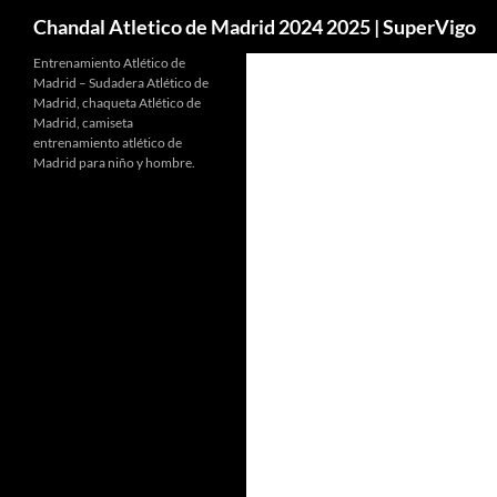
Buscar
Chandal Atletico de Madrid 2024 2025 | SuperVigo
Entrenamiento Atlético de
Madrid – Sudadera Atlético de
Madrid, chaqueta Atlético de
Madrid, camiseta
entrenamiento atlético de
Madrid para niño y hombre.