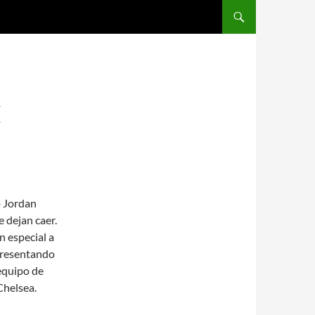
SALTAR AL CONTENIDO
E
o Jordan
 dejan caer.
n especial a
epresentando
 equipo de
Chelsea.