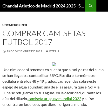
Buscar
Chandal Atletico de Madrid 2024 2025 | SuperVigo
SALTAR
AL
CONTENIDO
UNCATEGORIZED
COMPRAR CAMISETAS
FUTBOL 2017
29 DE DICIEMBRE DE 2022
ISTERN
Una nimiedad si tenemos en cuenta que al sol y a ras del suelo
se han llegado a contabilizar 88ºC. Ese día el termómetro
oscilaba entre los 48 y 49 grados. Las leyendas sobre este
espejo de agua abundan: una de ellas asegura que el Sol y la
Luna se refugiaron en sus aguas, en la oscuridad, durante los
días del diluvio,
camiseta uruguay mundial 2022
y allí se
encontraron los dioses que dieron origen al mundo.