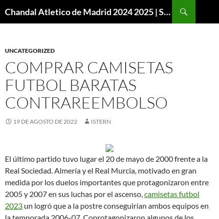
Buscar
Chandal Atletico de Madrid 2024 2025 | SuperVigo
SALTAR
AL
CONTENIDO
UNCATEGORIZED
COMPRAR CAMISETAS
FUTBOL BARATAS
CONTRAREEMBOLSO
19 DE AGOSTO DE 2022
ISTERN
El último partido tuvo lugar el 20 de mayo de 2000 frente a la
Real Sociedad. Almería y el Real Murcia, motivado en gran
medida por los duelos importantes que protagonizaron entre
2005 y 2007 en sus luchas por el ascenso,
camisetas futbol
2023
un logró que a la postre conseguirían ambos equipos en
la temporada 2006-07. Coprotagonizaron algunos de los