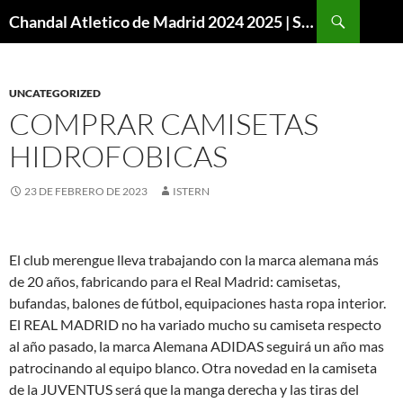
Buscar
Chandal Atletico de Madrid 2024 2025 | SuperVigo
SALTAR
AL
CONTENIDO
UNCATEGORIZED
COMPRAR CAMISETAS
HIDROFOBICAS
23 DE FEBRERO DE 2023
ISTERN
El club merengue lleva trabajando con la marca alemana más
de 20 años, fabricando para el Real Madrid: camisetas,
bufandas, balones de fútbol, equipaciones hasta ropa interior.
El REAL MADRID no ha variado mucho su camiseta respecto
al año pasado, la marca Alemana ADIDAS seguirá un año mas
patrocinando al equipo blanco. Otra novedad en la camiseta
de la JUVENTUS será que la manga derecha y las tiras del