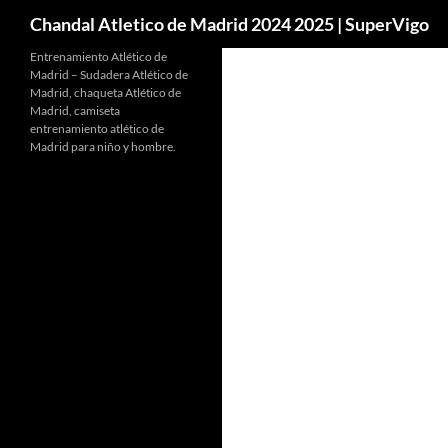
Buscar
Chandal Atletico de Madrid 2024 2025 | SuperVigo
Entrenamiento Atlético de
Madrid – Sudadera Atlético de
Madrid, chaqueta Atlético de
Madrid, camiseta
entrenamiento atlético de
Madrid para niño y hombre.