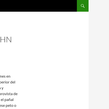
SALTAR AL CONTENIDO
OHN
ones en
erior del
a y
provista de
 el pañal
ese peto o