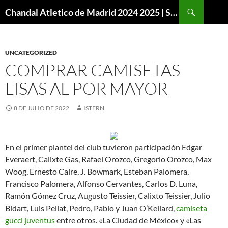
Buscar
Chandal Atletico de Madrid 2024 2025 | SuperVigo
SALTAR
AL
CONTENIDO
UNCATEGORIZED
COMPRAR CAMISETAS
LISAS AL POR MAYOR
8 DE JULIO DE 2022
ISTERN
En el primer plantel del club tuvieron participación Edgar
Everaert, Calixte Gas, Rafael Orozco, Gregorio Orozco, Max
Woog, Ernesto Caire, J. Bowmark, Esteban Palomera,
Francisco Palomera, Alfonso Cervantes, Carlos D. Luna,
Ramón Gómez Cruz, Augusto Teissier, Calixto Teissier, Julio
Bidart, Luis Pellat, Pedro, Pablo y Juan O’Kellard,
camiseta
gucci juventus
entre otros. «La Ciudad de México» y «Las