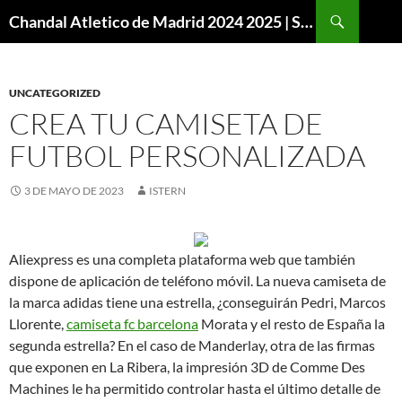
Buscar
Chandal Atletico de Madrid 2024 2025 | SuperVigo
SALTAR
AL
CONTENIDO
UNCATEGORIZED
CREA TU CAMISETA DE
FUTBOL PERSONALIZADA
3 DE MAYO DE 2023
ISTERN
Aliexpress es una completa plataforma web que también
dispone de aplicación de teléfono móvil. La nueva camiseta de
la marca adidas tiene una estrella, ¿conseguirán Pedri, Marcos
Llorente,
camiseta fc barcelona
Morata y el resto de España la
segunda estrella? En el caso de Manderlay, otra de las firmas
que exponen en La Ribera, la impresión 3D de Comme Des
Machines le ha permitido controlar hasta el último detalle de