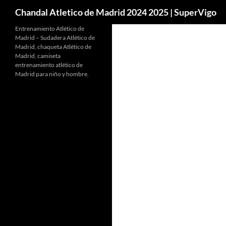
Buscar
Chandal Atletico de Madrid 2024 2025 | SuperVigo
Entrenamiento Atlético de
Madrid – Sudadera Atlético de
Madrid, chaqueta Atlético de
Madrid, camiseta
entrenamiento atlético de
Madrid para niño y hombre.