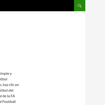
SALTAR AL CONTENIDO
R
simple y
útbol
 haz clic en
útbol del
l de la FA
l Football