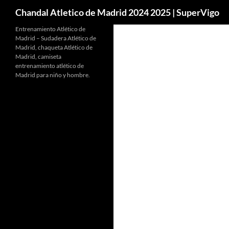
Buscar
Chandal Atletico de Madrid 2024 2025 | SuperVigo
Entrenamiento Atlético de
Madrid – Sudadera Atlético de
Madrid, chaqueta Atlético de
Madrid, camiseta
entrenamiento atlético de
Madrid para niño y hombre.