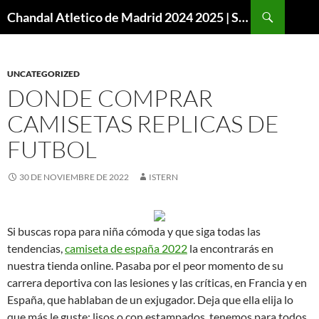
Buscar
Chandal Atletico de Madrid 2024 2025 | SuperVigo
SALTAR
AL
CONTENIDO
UNCATEGORIZED
DONDE COMPRAR
CAMISETAS REPLICAS DE
FUTBOL
30 DE NOVIEMBRE DE 2022
ISTERN
Si buscas ropa para niña cómoda y que siga todas las
tendencias,
camiseta de españa 2022
la encontrarás en
nuestra tienda online. Pasaba por el peor momento de su
carrera deportiva con las lesiones y las críticas, en Francia y en
España, que hablaban de un exjugador. Deja que ella elija lo
que más le guste: lisos o con estampados, tenemos para todos