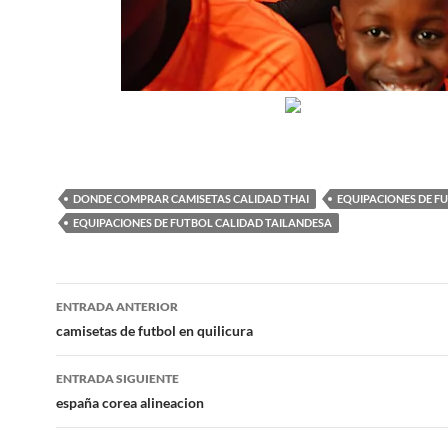
DONDE COMPRAR CAMISETAS CALIDAD THAI
EQUIPACIONES DE F
EQUIPACIONES DE FUTBOL CALIDAD TAILANDESA
Navegación
ENTRADA ANTERIOR
de
camisetas de futbol en quilicura
entradas
ENTRADA SIGUIENTE
españa corea alineacion