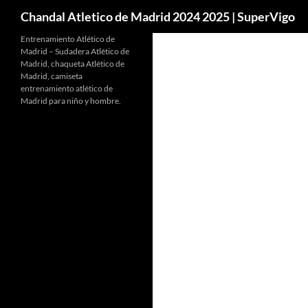
Buscar
Chandal Atletico de Madrid 2024 2025 | SuperVigo
Entrenamiento Atlético de
Madrid – Sudadera Atlético de
Madrid, chaqueta Atlético de
Madrid, camiseta
entrenamiento atlético de
Madrid para niño y hombre.