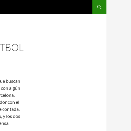
SALTAR AL CONTENIDO
UTBOL
que buscan
 con algún
rcelona,
dor con el
e contada,
, y los dos
ensa.