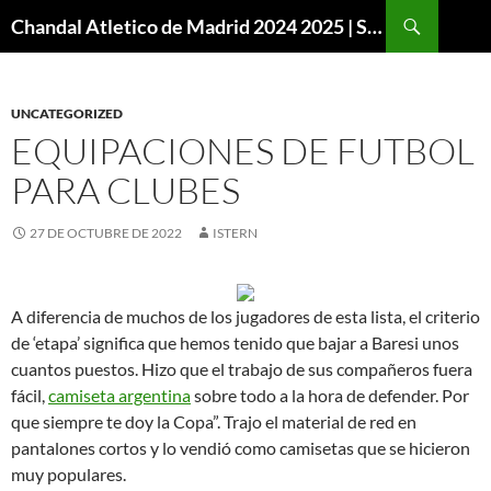
Buscar
Chandal Atletico de Madrid 2024 2025 | SuperVigo
SALTAR
AL
CONTENIDO
UNCATEGORIZED
EQUIPACIONES DE FUTBOL
PARA CLUBES
27 DE OCTUBRE DE 2022
ISTERN
A diferencia de muchos de los jugadores de esta lista, el criterio
de ‘etapa’ significa que hemos tenido que bajar a Baresi unos
cuantos puestos. Hizo que el trabajo de sus compañeros fuera
fácil,
camiseta argentina
sobre todo a la hora de defender. Por
que siempre te doy la Copa”. Trajo el material de red en
pantalones cortos y lo vendió como camisetas que se hicieron
muy populares.