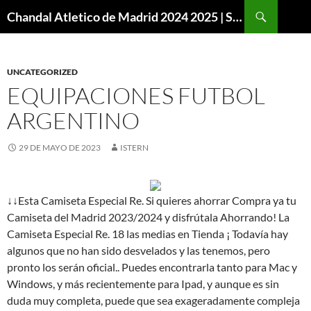
Buscar
Chandal Atletico de Madrid 2024 2025 | SuperVigo
SALTAR
AL
CONTENIDO
UNCATEGORIZED
EQUIPACIONES FUTBOL
ARGENTINO
29 DE MAYO DE 2023
ISTERN
↓↓Esta Camiseta Especial Re. Si quieres ahorrar Compra ya tu
Camiseta del Madrid 2023/2024 y disfrútala Ahorrando! La
Camiseta Especial Re. 18 las medias en Tienda ¡ Todavía hay
algunos que no han sido desvelados y las tenemos, pero
pronto los serán oficial.. Puedes encontrarla tanto para Mac y
Windows, y más recientemente para Ipad, y aunque es sin
duda muy completa, puede que sea exageradamente compleja