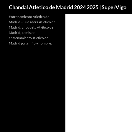
Buscar
Chandal Atletico de Madrid 2024 2025 | SuperVigo
Entrenamiento Atlético de
Madrid – Sudadera Atlético de
Madrid, chaqueta Atlético de
Madrid, camiseta
entrenamiento atlético de
Madrid para niño y hombre.