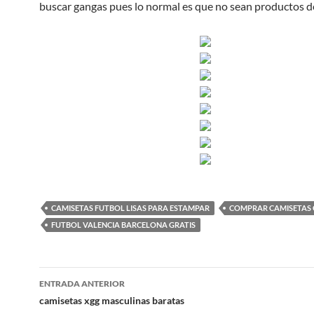
buscar gangas pues lo normal es que no sean productos de
CAMISETAS FUTBOL LISAS PARA ESTAMPAR
COMPRAR CAMISETAS 
FUTBOL VALENCIA BARCELONA GRATIS
Navegación
ENTRADA ANTERIOR
de
camisetas xgg masculinas baratas