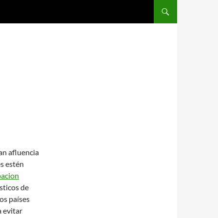
SALTAR AL CONTENIDO
an afluencia
es estén
pacion
sticos de
os países
 evitar