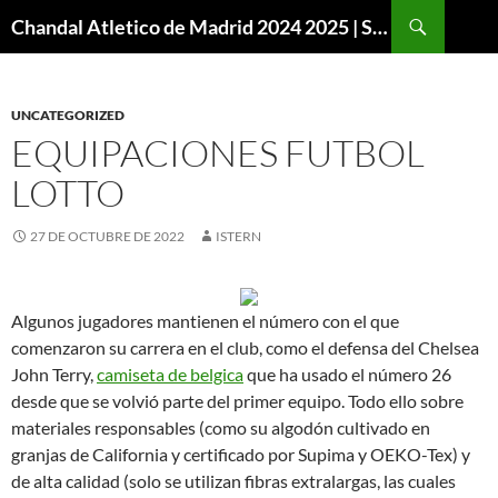
Buscar
Chandal Atletico de Madrid 2024 2025 | SuperVigo
SALTAR
AL
CONTENIDO
UNCATEGORIZED
EQUIPACIONES FUTBOL
LOTTO
27 DE OCTUBRE DE 2022
ISTERN
Algunos jugadores mantienen el número con el que
comenzaron su carrera en el club, como el defensa del Chelsea
John Terry,
camiseta de belgica
que ha usado el número 26
desde que se volvió parte del primer equipo. Todo ello sobre
materiales responsables (como su algodón cultivado en
granjas de California y certificado por Supima y OEKO-Tex) y
de alta calidad (solo se utilizan fibras extralargas, las cuales