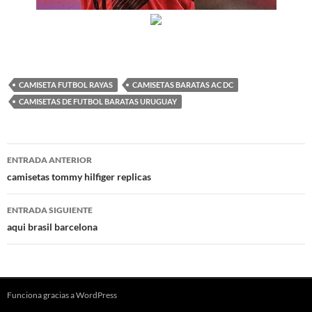
CAMISETA FUTBOL RAYAS
CAMISETAS BARATAS AC DC
CAMISETAS DE FUTBOL BARATAS URUGUAY
Navegación
ENTRADA ANTERIOR
de
camisetas tommy hilfiger replicas
entradas
ENTRADA SIGUIENTE
aqui brasil barcelona
Funciona gracias a WordPress