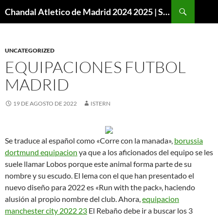
Buscar
Chandal Atletico de Madrid 2024 2025 | SuperVigo
SALTAR
AL
CONTENIDO
UNCATEGORIZED
EQUIPACIONES FUTBOL
MADRID
19 DE AGOSTO DE 2022
ISTERN
Se traduce al español como «Corre con la manada»,
borussia
dortmund equipacion
ya que a los aficionados del equipo se les
suele llamar Lobos porque este animal forma parte de su
nombre y su escudo. El lema con el que han presentado el
nuevo diseño para 2022 es «Run with the pack», haciendo
alusión al propio nombre del club. Ahora,
equipacion
manchester city 2022 23
El Rebaño debe ir a buscar los 3