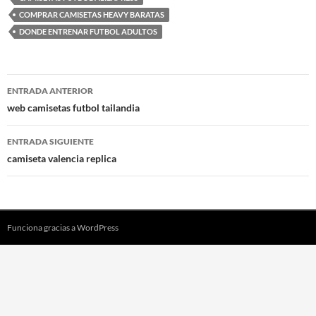
COMPRAR CAMISETAS HEAVY BARATAS
DONDE ENTRENAR FUTBOL ADULTOS
Navegación
ENTRADA ANTERIOR
de
web camisetas futbol tailandia
entradas
ENTRADA SIGUIENTE
camiseta valencia replica
Funciona gracias a WordPress