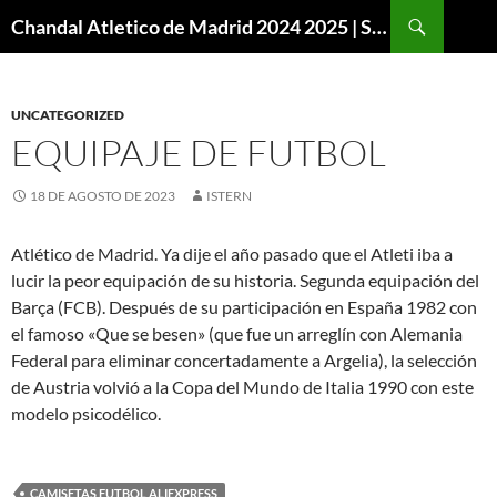
Buscar
Chandal Atletico de Madrid 2024 2025 | SuperVigo
SALTAR
AL
CONTENIDO
UNCATEGORIZED
EQUIPAJE DE FUTBOL
18 DE AGOSTO DE 2023
ISTERN
Atlético de Madrid. Ya dije el año pasado que el Atleti iba a
lucir la peor equipación de su historia. Segunda equipación del
Barça (FCB). Después de su participación en España 1982 con
el famoso «Que se besen» (que fue un arreglín con Alemania
Federal para eliminar concertadamente a Argelia), la selección
de Austria volvió a la Copa del Mundo de Italia 1990 con este
modelo psicodélico.
CAMISETAS FUTBOL ALIEXPRESS