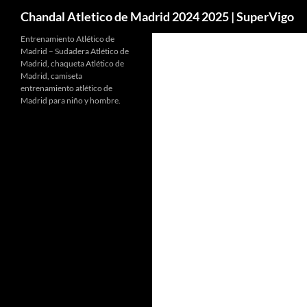
Buscar
Chandal Atletico de Madrid 2024 2025 | SuperVigo
Entrenamiento Atlético de
Madrid – Sudadera Atlético de
Madrid, chaqueta Atlético de
Madrid, camiseta
entrenamiento atlético de
Madrid para niño y hombre.