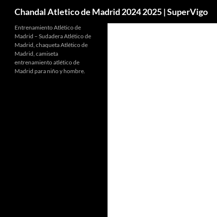
Buscar
Chandal Atletico de Madrid 2024 2025 | SuperVigo
Entrenamiento Atlético de
Madrid – Sudadera Atlético de
Madrid, chaqueta Atlético de
Madrid, camiseta
entrenamiento atlético de
Madrid para niño y hombre.