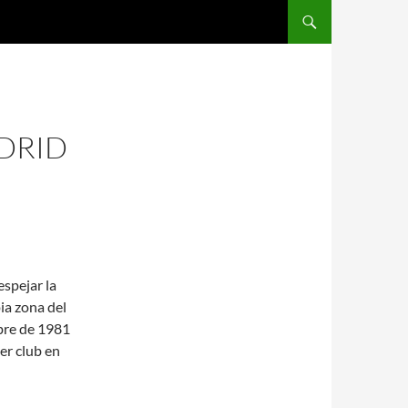
SALTAR AL CONTENIDO
DRID
espejar la
pia zona del
bre de 1981
er club en