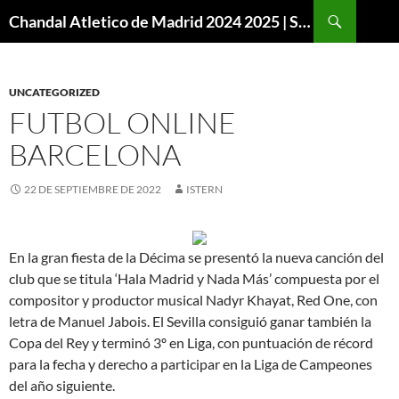
Buscar
Chandal Atletico de Madrid 2024 2025 | SuperVigo
SALTAR
AL
CONTENIDO
UNCATEGORIZED
FUTBOL ONLINE
BARCELONA
22 DE SEPTIEMBRE DE 2022
ISTERN
En la gran fiesta de la Décima se presentó la nueva canción del
club que se titula ‘Hala Madrid y Nada Más’ compuesta por el
compositor y productor musical Nadyr Khayat, Red One, con
letra de Manuel Jabois. El Sevilla consiguió ganar también la
Copa del Rey y terminó 3º en Liga, con puntuación de récord
para la fecha y derecho a participar en la Liga de Campeones
del año siguiente.