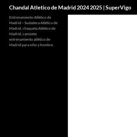
Buscar
Chandal Atletico de Madrid 2024 2025 | SuperVigo
Entrenamiento Atlético de
Madrid – Sudadera Atlético de
Madrid, chaqueta Atlético de
Madrid, camiseta
entrenamiento atlético de
Madrid para niño y hombre.