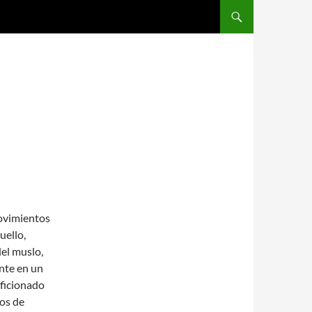
SALTAR AL CONTENIDO
Movimientos
uello,
del muslo,
ente en un
aficionado
cos de