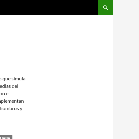
SALTAR AL CONTENIDO
o que simula
edias del
on el
complementan
os hombros y
ALIANA