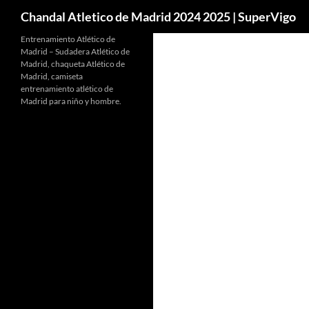
Buscar
Chandal Atletico de Madrid 2024 2025 | SuperVigo
Entrenamiento Atlético de
Madrid – Sudadera Atlético de
Madrid, chaqueta Atlético de
Madrid, camiseta
entrenamiento atlético de
Madrid para niño y hombre.