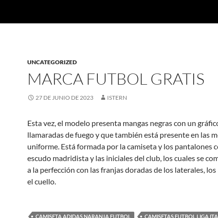
UNCATEGORIZED
MARCA FUTBOL GRATIS
27 DE JUNIO DE 2023
ISTERN
Esta vez, el modelo presenta mangas negras con un gráfic
llamaradas de fuego y que también está presente en las m
uniforme. Está formada por la camiseta y los pantalones c
escudo madridista y las iniciales del club, los cuales se 
a la perfección con las franjas doradas de los laterales, l
el cuello.
CAMISETA ADIDAS NARANJA FUTBOL
CAMISETAS FUTBOL LIGA IT