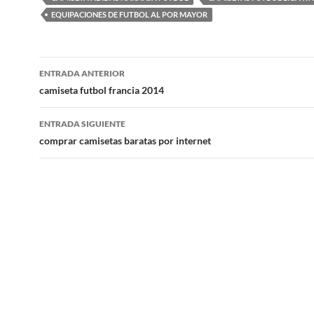
EQUIPACIONES DE FUTBOL AL POR MAYOR
Navegación
ENTRADA ANTERIOR
de
camiseta futbol francia 2014
entradas
ENTRADA SIGUIENTE
comprar camisetas baratas por internet