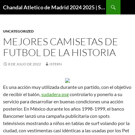
Buscar
Chandal Atletico de Madrid 2024 2025 | SuperVigo
SALTAR
AL
CONTENIDO
UNCATEGORIZED
MEJORES CAMISETAS DE
FUTBOL DE LA HISTORIA
8 DE JULIO DE 2022
ISTERN
Es una acción muy utilizada durante un partido, con el objetivo
de recibir el balón,
sudadera psg
controlarlo y ponerlo a su
servicio para desarrollar en buenas condiciones una acción
posterior. En México durante los años 1998-1999, el banco
Bancomer lanzó una campaña publicitaria con spots
televisivos mostrando a niños en tablas de surf volando por la
ciudad, con vestimentas casi idénticas a las usadas por los Pet