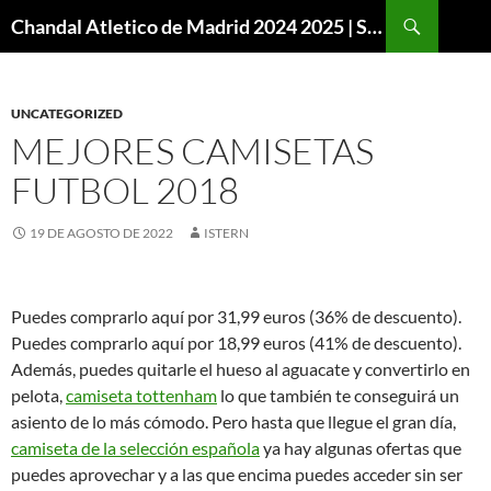
Buscar
Chandal Atletico de Madrid 2024 2025 | SuperVigo
SALTAR
AL
CONTENIDO
UNCATEGORIZED
MEJORES CAMISETAS
FUTBOL 2018
19 DE AGOSTO DE 2022
ISTERN
Puedes comprarlo aquí por 31,99 euros (36% de descuento).
Puedes comprarlo aquí por 18,99 euros (41% de descuento).
Además, puedes quitarle el hueso al aguacate y convertirlo en
pelota,
camiseta tottenham
lo que también te conseguirá un
asiento de lo más cómodo. Pero hasta que llegue el gran día,
camiseta de la selección española
ya hay algunas ofertas que
puedes aprovechar y a las que encima puedes acceder sin ser