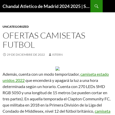
Buscar
Chandal Atletico de Madrid 2024 2025 | SuperVigo
SALTAR
AL
CONTENIDO
UNCATEGORIZED
OFERTAS CAMISETAS
FUTBOL
29 DE DICIEMBRE DE 2022
ISTERN
Además, cuenta con un modo temporizador,
camiseta estado
unidos 2022
que encenderá y apagará la luz a una hora
determinada según un horario. Cuenta con 270 LEDs SMD
RGB 5050 y una longitud de 15 metros (se pueden cortar en
tres partes). En aquella temporada el Clapton Community FC,
que militaba en 2018 en la Primera División de la Liga del
Condado de Middlesex, nivel 12 del fútbol británico,
camiseta