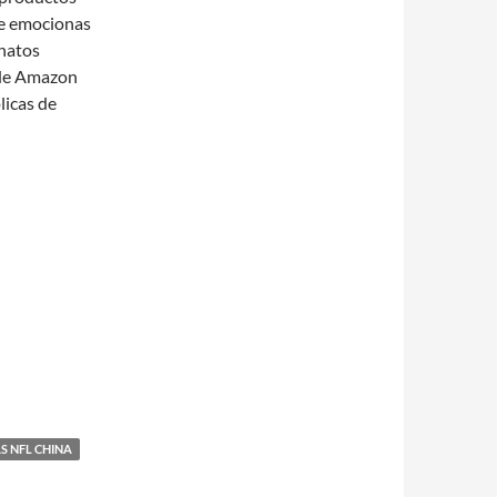
te emocionas
onatos
 de Amazon
licas de
S NFL CHINA