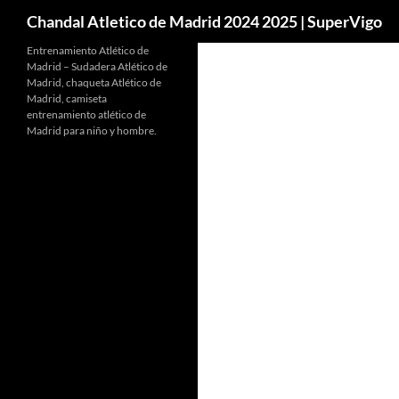
Buscar
Chandal Atletico de Madrid 2024 2025 | SuperVigo
Entrenamiento Atlético de
Madrid – Sudadera Atlético de
Madrid, chaqueta Atlético de
Madrid, camiseta
entrenamiento atlético de
Madrid para niño y hombre.