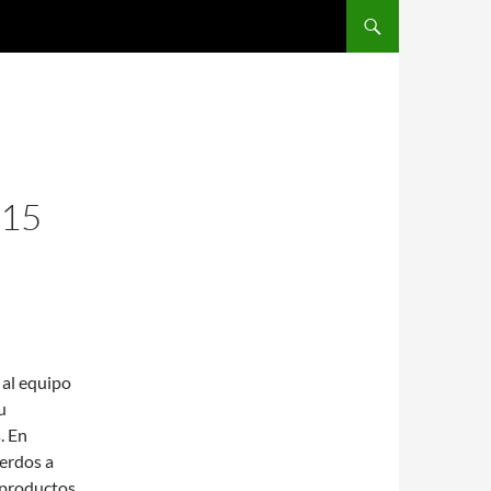
SALTAR AL CONTENIDO
 15
 al equipo
u
. En
erdos a
 productos