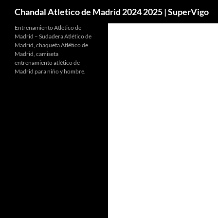
Buscar
Chandal Atletico de Madrid 2024 2025 | SuperVigo
Entrenamiento Atlético de
Madrid – Sudadera Atlético de
Madrid, chaqueta Atlético de
Madrid, camiseta
entrenamiento atlético de
Madrid para niño y hombre.