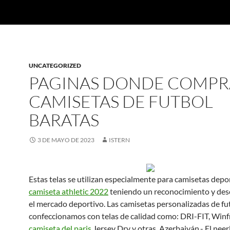
UNCATEGORIZED
PAGINAS DONDE COMPR
CAMISETAS DE FUTBOL
BARATAS
3 DE MAYO DE 2023
ISTERN
Estas telas se utilizan especialmente para camisetas depor
camiseta athletic 2022
teniendo un reconocimiento y de
el mercado deportivo. Las camisetas personalizadas de fu
confeccionamos con telas de calidad como: DRI-FIT, Winf
camiseta del paris
Jersey Dry y otras. Azerbaiyán.- El ne