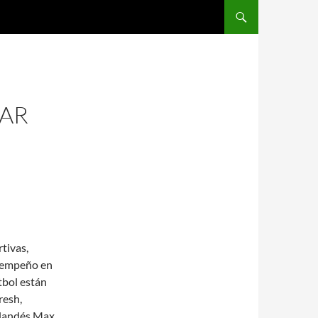
SALTAR AL CONTENIDO
AR
tivas,
sempeño en
tbol están
resh,
erlandés Max