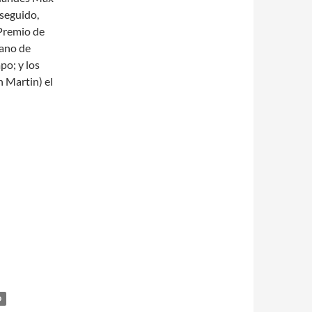
 seguido,
 Premio de
bano de
o; y los
n Martin) el
D