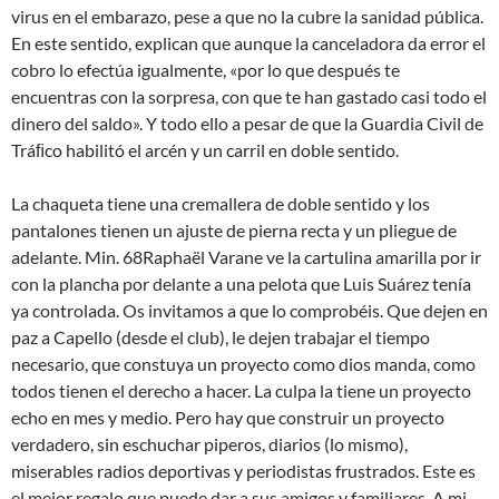
virus en el embarazo, pese a que no la cubre la sanidad pública.
En este sentido, explican que aunque la canceladora da error el
cobro lo efectúa igualmente, «por lo que después te
encuentras con la sorpresa, con que te han gastado casi todo el
dinero del saldo». Y todo ello a pesar de que la Guardia Civil de
Tráﬁco habilitó el arcén y un carril en doble sentido.
La chaqueta tiene una cremallera de doble sentido y los
pantalones tienen un ajuste de pierna recta y un pliegue de
adelante. Min. 68Raphaël Varane ve la cartulina amarilla por ir
con la plancha por delante a una pelota que Luis Suárez tenía
ya controlada. Os invitamos a que lo comprobéis. Que dejen en
paz a Capello (desde el club), le dejen trabajar el tiempo
necesario, que constuya un proyecto como dios manda, como
todos tienen el derecho a hacer. La culpa la tiene un proyecto
echo en mes y medio. Pero hay que construir un proyecto
verdadero, sin eschuchar piperos, diarios (lo mismo),
miserables radios deportivas y periodistas frustrados. Este es
el mejor regalo que puede dar a sus amigos y familiares. A mi