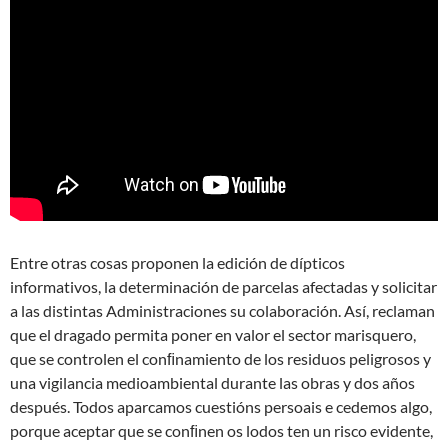
Entre otras cosas proponen la edición de dípticos
informativos, la determinación de parcelas afectadas y solicitar
a las distintas Administraciones su colaboración. Así, reclaman
que el dragado permita poner en valor el sector marisquero,
que se controlen el conﬁnamiento de los residuos peligrosos y
una vigilancia medioambiental durante las obras y dos años
después. Todos aparcamos cuestións persoais e cedemos algo,
porque aceptar que se conﬁnen os lodos ten un risco evidente,