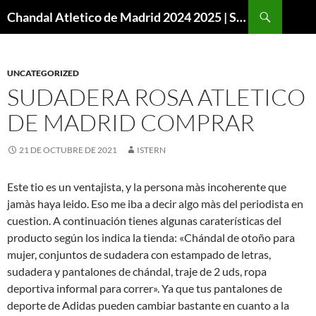
Buscar
Chandal Atletico de Madrid 2024 2025 | SuperVigo
SALTAR
AL
CONTENIDO
UNCATEGORIZED
SUDADERA ROSA ATLETICO
DE MADRID COMPRAR
21 DE OCTUBRE DE 2021
ISTERN
Este tio es un ventajista, y la persona màs incoherente que
jamàs haya leido. Eso me iba a decir algo màs del periodista en
cuestion. A continuación tienes algunas caraterísticas del
producto según los indica la tienda: «Chándal de otoño para
mujer, conjuntos de sudadera con estampado de letras,
sudadera y pantalones de chándal, traje de 2 uds, ropa
deportiva informal para correr». Ya que tus pantalones de
deporte de Adidas pueden cambiar bastante en cuanto a la