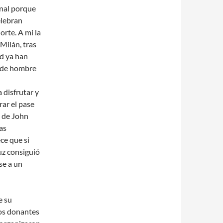
ﬁnal porque
elebran
orte. A mi la
Milán, tras
id ya han
l de hombre
 disfrutar y
rar el pase
n de John
as
ce que si
uz consiguió
se a un
e su
nos donantes