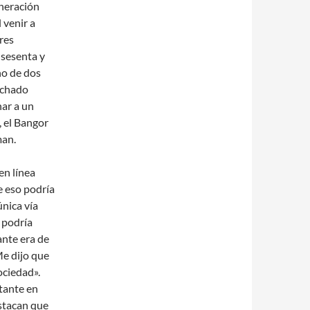
neración
 venir a
res
 sesenta y
ho de dos
archado
nar a un
, el Bangor
man.
en línea
ue eso podría
única vía
 podría
ante era de
Me dijo que
ociedad».
tante en
estacan que