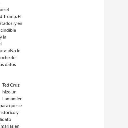
s
ue el
d Trump. El
stados, y en
scindible
y la
l
uta. «No le
noche del
os datos
Ted Cruz
hizo un
llamamien
para que se
istórico y
didato
rimarias en