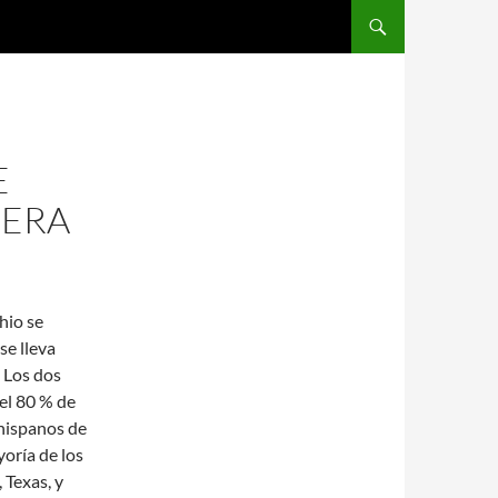
SALTAR AL CONTENIDO
E
NERA
hio se
se lleva
 Los dos
el 80 % de
 hispanos de
yoría de los
 Texas, y