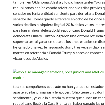
también en Oklahoma, Alaska y Iowa. Importantes ﬁgura
republicanas habían estado advirtiendo los días previos q
senador no tenía entidad suﬁciente para derrotar a Donal
senador de Florida quedó el tercero en ocho de los once e
varios de ellos ni siquiera llegó al 20 % de los votos impre
para lograr algún delegado. El republicano Donald Trump 
demócrata Hillary Clinton lograron una victoria rotunda e
supermartes, al ganar en siete de los once estados en disp
he ganado una vez, le he ganado dos y tres veces», dijo la 
martes en referencia a Donald Trump y antes de conocer l
victoriosos de Alaska.
to a sus compañeros «que aún no han ganado un estado» 
aparten de las primarias y le apoyen. Ohio tiene un valor h
sentimental, ya que la historia muestra que nunca un can
republicano llegó a la Casa Blanca sin haber ganado las p