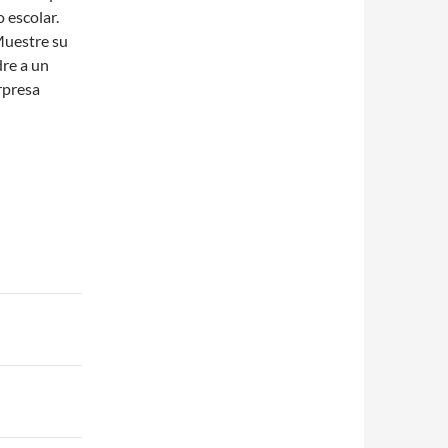
 escolar.
Muestre su
re a un
rpresa