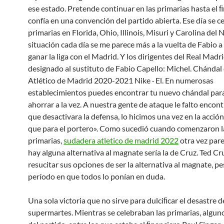
ese estado. Pretende continuar en las primarias hasta el 
confía en una convención del partido abierta. Ese día se c
primarias en Florida, Ohio, Illinois, Misuri y Carolina del N
situación cada día se me parece más a la vuelta de Fabio a 
ganar la liga con el Madrid. Y los dirigentes del Real Madr
designado al sustituto de Fabio Capello: Michel. Chánda
Atlético de Madrid 2020-2021 Nike · El. En numerosas
establecimientos puedes encontrar tu nuevo chándal para
ahorrar a la vez. A nuestra gente de ataque le falto encont
que desactivara la defensa, lo hicimos una vez en la acció
que para el portero». Como sucedió cuando comenzaron l
primarias,
sudadera atletico de madrid 2022
otra vez pare
hay alguna alternativa al magnate sería la de Cruz. Ted Cr
resucitar sus opciones de ser la alternativa al magnate, pe
período en que todos lo ponían en duda.
Una sola victoria que no sirve para dulciﬁcar el desastre d
supermartes. Mientras se celebraban las primarias, algu