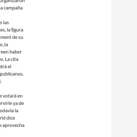
, organizaron
una campaña
a
s las
s, la ﬁgura
hment de su
, la
creen haber
. La cita
drá el
publicanos.
.
e votará en
rvirle ya de
odavía la
rid dice
se aprovecha