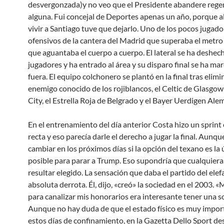
desvergonzada)y no veo que el Presidente abandere rege
alguna. Fui concejal de Deportes apenas un año, porque al
vivir a Santiago tuve que dejarlo. Uno de los pocos jugado
ofensivos de la cantera del Madrid que superaba el metro
que aguantaba el cuerpo a cuerpo. El lateral se ha deshec
jugadores y ha entrado al área y su disparo final se ha m
fuera. El equipo colchonero se plantó en la final tras elimi
enemigo conocido de los rojiblancos, el Celtic de Glasgow
City, el Estrella Roja de Belgrado y el Bayer Uerdigen Ale
En el entrenamiento del día anterior Costa hizo un sprint 
recta y eso parecía darle el derecho a jugar la final. Aunq
cambiar en los próximos días si la opción del texano es la 
posible para parar a Trump. Eso supondría que cualquiera
resultar elegido. La sensación que daba el partido del elef
absoluta derrota. Él, dijo, «creó» la sociedad en el 2003. «
para canalizar mis honorarios era interesante tener una s
Aunque no hay duda de que el estado físico es muy impor
estos días de confinamiento, en la Gazetta Dello Sport d