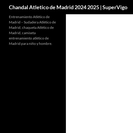
Buscar
Chandal Atletico de Madrid 2024 2025 | SuperVigo
Entrenamiento Atlético de
Madrid – Sudadera Atlético de
Madrid, chaqueta Atlético de
Madrid, camiseta
entrenamiento atlético de
Madrid para niño y hombre.