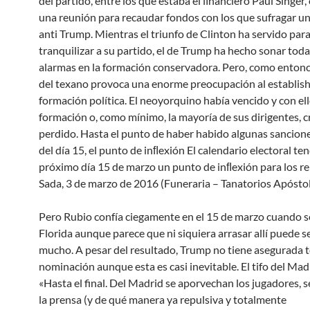
del partido, entre los que estaba el ﬁnanciero Paul Singer
una reunión para recaudar fondos con los que sufragar 
anti Trump. Mientras el triunfo de Clinton ha servido par
tranquilizar a su partido, el de Trump ha hecho sonar toda
alarmas en la formación conservadora. Pero, como entonce
del texano provoca una enorme preocupación al establis
formación política. El neoyorquino había vencido y con ello
formación o, como mínimo, la mayoría de sus dirigentes, 
perdido. Hasta el punto de haber habido algunas sanciones
del día 15, el punto de inﬂexión El calendario electoral ten
próximo día 15 de marzo un punto de inﬂexión para los re
Sada, 3 de marzo de 2016 (Funeraria – Tanatorios Apóstol
Pero Rubio confía ciegamente en el 15 de marzo cuando s
Florida aunque parece que ni siquiera arrasar allí puede se
mucho. A pesar del resultado, Trump no tiene asegurada t
nominación aunque esta es casi inevitable. El tifo del Mad
«Hasta el final. Del Madrid se aporvechan los jugadores, 
la prensa (y de qué manera ya repulsiva y totalmente