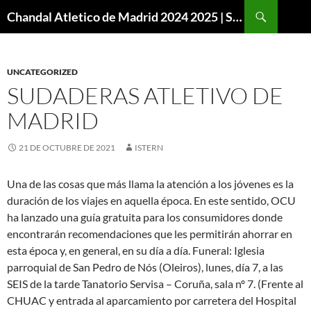
Buscar
Chandal Atletico de Madrid 2024 2025 | SuperVigo
SALTAR
AL
CONTENIDO
UNCATEGORIZED
SUDADERAS ATLETIVO DE
MADRID
21 DE OCTUBRE DE 2021
ISTERN
Una de las cosas que más llama la atención a los jóvenes es la
duración de los viajes en aquella época. En este sentido, OCU
ha lanzado una guía gratuita para los consumidores donde
encontrarán recomendaciones que les permitirán ahorrar en
esta época y, en general, en su día a día. Funeral: Iglesia
parroquial de San Pedro de Nós (Oleiros), lunes, día 7, a las
SEIS de la tarde Tanatorio Servisa – Coruña, sala nº 7. (Frente al
CHUAC y entrada al aparcamiento por carretera del Hospital