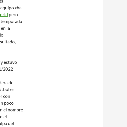
es
l equipo «ha
drid
pero
de temporada
en la
lo
sultado,
 y estuvo
21/2022
dera de
útbol es
or con
un poco
on el nombre
o el
lpa del