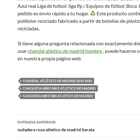
Azul real Liga de futbol: liga lfp / Equipos de fútbol: Boca
pedido es envío rápido a tu hogar.
Este producto conti
poliéster reciclado fabricado a partir de botellas de plásti
recicladas.
Si tiene alguna pregunta relacionada con exactamente d
usar
chandal atletico de madrid hombre
, puede hacerse 
en nuestra propia página web.
CHANDAL ATLÉTICO DE MADRID 2019 2020
CHAQUETA NIÑO NIKE ATLETICO DE MADRID
SUDADERA NIKE N80 ATLETICO DE MADRID
Navegación
ENTRADA ANTERIOR
de
sudadera rosa atletico de madrid barata