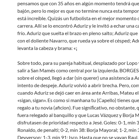
pensamos que con 35 años en algún momento tendrá que
bajón, pero lo mejor es que no termine nunca esta tempo
está increíble. Quizás un futbolista en el mejor momento 
carrera. Allí se lo encontró Aduriz y le invitó a echar una c
frío. Aduriz que suelta el brazo en pleno salto; Aduriz que
con el doliente Navarro, que rueda ya sobre el césped; Ad
levanta la cabeza y brama: «¡
Sobre todo, para su pareja habitual, desplazado por Lopo 
salir a San Mamés como central por la izquierda. BORGES
sobre el césped, llegó a dar (sin querer) una asistencia a 
intento de despeje. Aduriz volvió a abrir brecha. Pero, co
cuando Aduriz se dejó caer en área ante Arribas, Mateu el
«sigan, sigan». Es como si manhana tu (Capello) tienes qu
regalo a tu novia (aficion). Fue signiﬁcativo, no obstante, 
fuera relegado al banquillo y que Lucas Vázquez y Borja 
disfrutasen de prioridad respecto a Jesé. Goles: 0-1, min 
Ronaldo, de penalti; 0-2, min 38: Borja Mayoral; 1-2, min 
Deyverson; 1-3, min 91: Isco. Hasta que no se vayan Raul