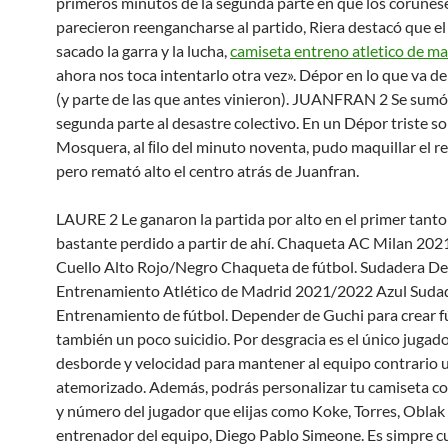
primeros minutos de la segunda parte en que los coruñes
parecieron reengancharse al partido, Riera destacó que e
sacado la garra y la lucha,
camiseta entreno atletico de ma
ahora nos toca intentarlo otra vez». Dépor en lo que va 
(y parte de las que antes vinieron). JUANFRAN 2 Se sumó 
segunda parte al desastre colectivo. En un Dépor triste so
Mosquera, al ﬁlo del minuto noventa, pudo maquillar el re
pero remató alto el centro atrás de Juanfran.
LAURE 2 Le ganaron la partida por alto en el primer tanto
bastante perdido a partir de ahí. Chaqueta AC Milan 20
Cuello Alto Rojo/Negro Chaqueta de fútbol. Sudadera De
Entrenamiento Atlético de Madrid 2021/2022 Azul Suda
Entrenamiento de fútbol. Depender de Guchi para crear f
también un poco suicidio. Por desgracia es el único jugad
desborde y velocidad para mantener al equipo contrario 
atemorizado. Además, podrás personalizar tu camiseta c
y número del jugador que elijas como Koke, Torres, Oblak 
entrenador del equipo, Diego Pablo Simeone. Es simpre cu