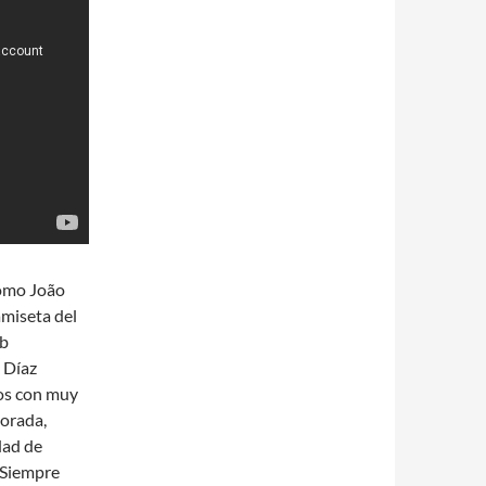
como João
amiseta del
ub
 Díaz
os con muy
porada,
dad de
 «Siempre