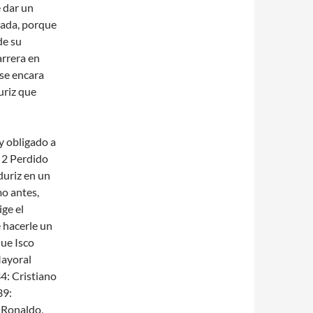
 dar un
rada, porque
de su
arrera en
 se encara
uriz que
y obligado a
 2 Perdido
Aduriz en un
mo antes,
ige el
e hacerle un
que Isco
Mayoral
34: Cristiano
39:
, Ronaldo,