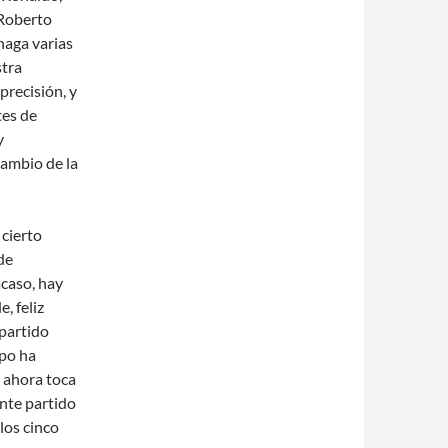
 Roberto
haga varias
stra
precisión, y
tes de
y
cambio de la
cierto
de
caso, hay
, feliz
 partido
ipo ha
 ahora toca
ente partido
los cinco