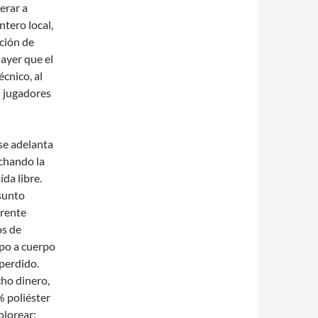
erar a
ntero local,
ación de
 ayer que el
écnico, al
s jugadores
se adelanta
chando la
ída libre.
asunto
arente
os de
rpo a cuerpo
perdido.
ho dinero,
 poliéster
olorear: