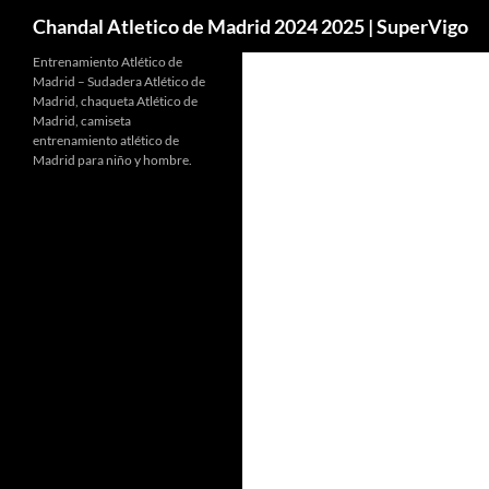
Buscar
Chandal Atletico de Madrid 2024 2025 | SuperVigo
Entrenamiento Atlético de
Madrid – Sudadera Atlético de
Madrid, chaqueta Atlético de
Madrid, camiseta
entrenamiento atlético de
Madrid para niño y hombre.