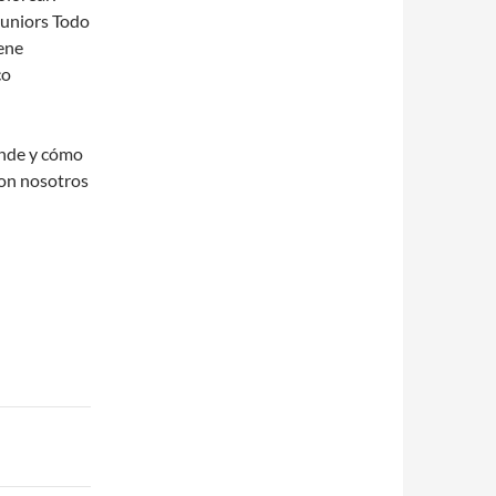
 Juniors Todo
ene
co
ónde y cómo
con nosotros