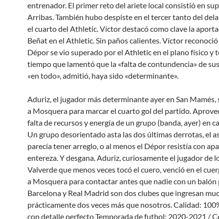
entrenador. El primer reto del ariete local consistió en sup
Arribas. También hubo despiste en el tercer tanto del dela
el cuarto del Athletic. Víctor destacó como clave la aport
Beñat en el Athletic. Sin paños calientes. Víctor reconoció
Dépor se vio superado por el Athletic en el plano físico y t
tiempo que lamentó que la «falta de contundencia» de su
«en todo», admitió, haya sido «determinante».
Aduriz, el jugador más determinante ayer en San Mamés, 
a Mosquera para marcar el cuarto gol del partido. Aprove
falta de recursos y energía de un grupo (banda, ayer) en ca
Un grupo desorientado asta las dos últimas derrotas, el 
parecía tener arreglo, o al menos el Dépor resistía con ap
entereza. Y desgana. Aduriz, curiosamente el jugador de l
Valverde que menos veces tocó el cuero, venció en el cue
a Mosquera para contactar antes que nadie con un balón 
Barcelona y Real Madrid son dos clubes que ingresan muc
prácticamente dos veces más que nosotros. Calidad: 100%
con detalle perfecto Temporada de futbol: 2020-2021 / C