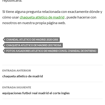
republicana.
Si tiene alguna pregunta relacionada con exactamente dónde y
cómo usar
chaqueta atletico de madrid
, puede hacerse con
nosotros en nuestra propia página web.
CHANDAL ATLETICO DE MADRID 2020 GRIS
CHAQUETA ATLETICO DE MADRID 2017 ROSA
FOTOS JUGADORES ATLETICO DE MADRID CON EL CHANDAL DE ENTRENO
Navegación
ENTRADA ANTERIOR
de
chaqueta atletico de madrid
entradas
ENTRADA SIGUIENTE
equipaciones futbol real madrid el corte ingles