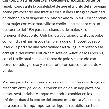
Clinton. Era su respuesta a la creciente preocupación de los
republicanos ante la posibilidad de que el triunfo del showman
acabe provocando una fractura en sus ﬁlas. Una gran cantidad
de chandals a tu disposición. Ahorra ahora un 43% en chandals
para mujer con este maravilloso chollo. Hazte ahora con un
descuento del 49% para tus chandals de mujer. Es un
fenomenal descuento. Unir las letras situando tantos espejos
como indica el número, de tal forma que un hipotético rayo
láser que parta de una determinada letra llegue rebotado a la
otra igual del borde. Mítica camiseta del Atleti de los años 80,
con el tradicional cuello en forma de polo y el escudo con
borde dorado, y el oso y el madroño con sus colores pardo y
verde.
«Se han pasado los últimos ocho años alimentando el fuego del
resentimiento y el odio; la construcción de Trump pieza por
pieza», sentenciaba. Aunque eso podría cambiar en los
próximos días si la opción del texano es la única vía posible
para parar a Trump. Importantes ﬁguras republicanas habían