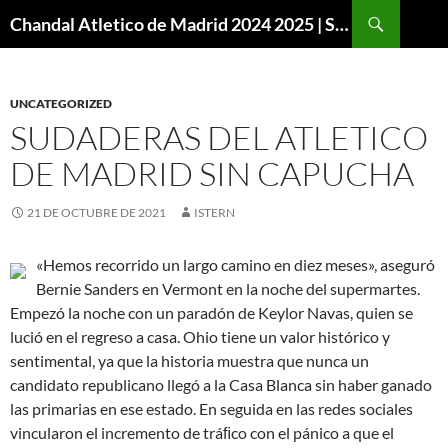
Buscar
Chandal Atletico de Madrid 2024 2025 | SuperVigo
SALTAR
AL
CONTENIDO
UNCATEGORIZED
SUDADERAS DEL ATLETICO
DE MADRID SIN CAPUCHA
21 DE OCTUBRE DE 2021
ISTERN
«Hemos recorrido un largo camino en diez meses», aseguró
Bernie Sanders en Vermont en la noche del supermartes.
Empezó la noche con un paradón de Keylor Navas, quien se
lució en el regreso a casa. Ohio tiene un valor histórico y
sentimental, ya que la historia muestra que nunca un
candidato republicano llegó a la Casa Blanca sin haber ganado
las primarias en ese estado. En seguida en las redes sociales
vincularon el incremento de tráﬁco con el pánico a que el