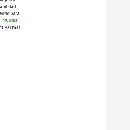
habilidad
iendo para
l mundial
ensivas más