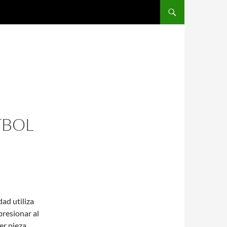
SALTAR AL CONTENIDO
TBOL
dad utiliza
presionar al
er pieza