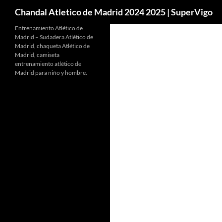
Buscar
Chandal Atletico de Madrid 2024 2025 | SuperVigo
Entrenamiento Atlético de
Madrid – Sudadera Atlético de
Madrid, chaqueta Atlético de
Madrid, camiseta
entrenamiento atlético de
Madrid para niño y hombre.