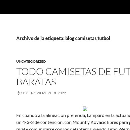
Archivo de la etiqueta: blog camisetas futbol
UNCATEGORIZED
TODO CAMISETAS DE FU
BARATAS
30 DE NOVIEMBRE DE 2022
En cuando a la alineación preferida, Lampard en la actuali
un 4-3-3 de contención, con Mount y Kovacic libres para 
rival y comunicarse con los delanteros, siendo Timo Wern