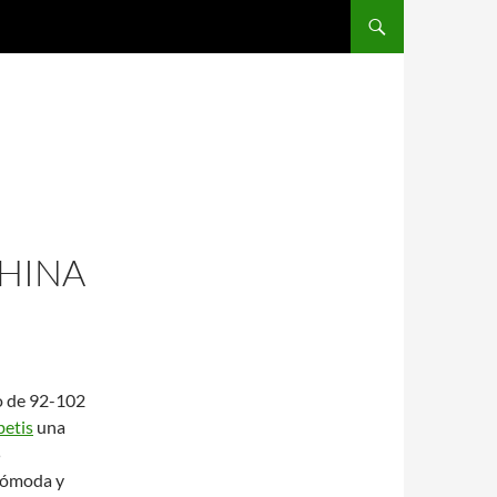
SALTAR AL CONTENIDO
CHINA
o de 92-102
betis
una
5
cómoda y