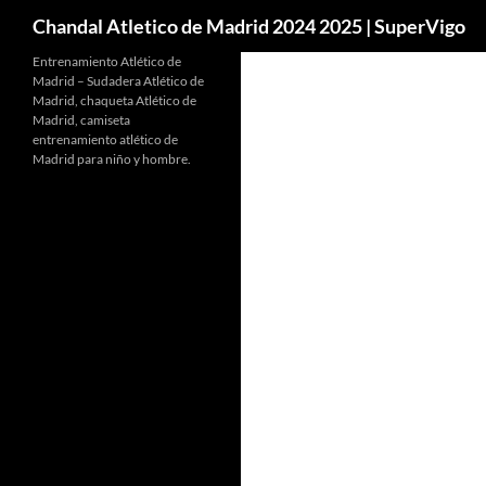
Buscar
Chandal Atletico de Madrid 2024 2025 | SuperVigo
Entrenamiento Atlético de
Madrid – Sudadera Atlético de
Madrid, chaqueta Atlético de
Madrid, camiseta
entrenamiento atlético de
Madrid para niño y hombre.