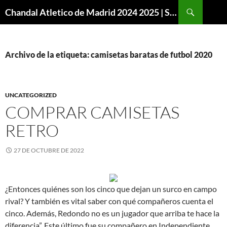
Buscar
Chandal Atletico de Madrid 2024 2025 | SuperVigo
SALTAR
AL
CONTENIDO
Archivo de la etiqueta: camisetas baratas de futbol 2020
UNCATEGORIZED
COMPRAR CAMISETAS
RETRO
27 DE OCTUBRE DE 2022
¿Entonces quiénes son los cinco que dejan un surco en campo
rival? Y también es vital saber con qué compañeros cuenta el
cinco. Además, Redondo no es un jugador que arriba te hace la
diferencia”. Este último fue su compañero en Independiente