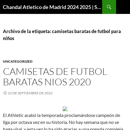
Buscar
Chandal Atletico de Madrid 2024 2025 | SuperVigo
SALTAR
AL
CONTENIDO
Archivo de la etiqueta: camisetas baratas de futbol para
niños
UNCATEGORIZED
CAMISETAS DE FUTBOL
BARATAS NIOS 2020
22 DE SEPTIEMBRE DE 2022
El Athletic acabó la temporada proclamándose campeón de
liga por octava vez en su historia. No hay semana que no se
haga viral, y esta vez lo ha sido gracias a una prenda compleja