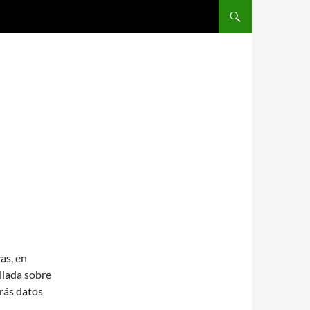
SALTAR AL CONTENIDO
M
as, en
llada sobre
rás datos