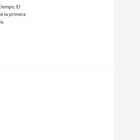
iempo. El
e la primera
a.