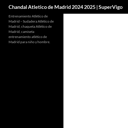
Buscar
Chandal Atletico de Madrid 2024 2025 | SuperVigo
Entrenamiento Atlético de
Madrid – Sudadera Atlético de
Madrid, chaqueta Atlético de
Madrid, camiseta
entrenamiento atlético de
Madrid para niño y hombre.