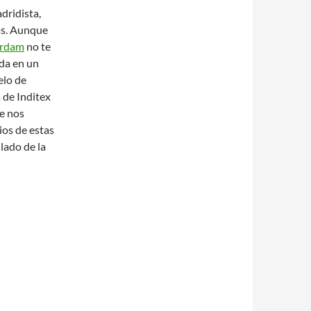
adridista,
as. Aunque
erdam
no te
ada en un
elo de
a de Inditex
de nos
os de estas
lado de la