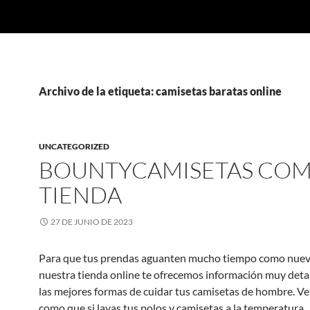
Archivo de la etiqueta: camisetas baratas online
UNCATEGORIZED
BOUNTYCAMISETAS CO
TIENDA
27 DE JUNIO DE 2023
Para que tus prendas aguanten mucho tiempo como nuev
nuestra tienda online te ofrecemos información muy deta
las mejores formas de cuidar tus camisetas de hombre. Ve
como que si lavas tus polos y camisetas a la temperatura