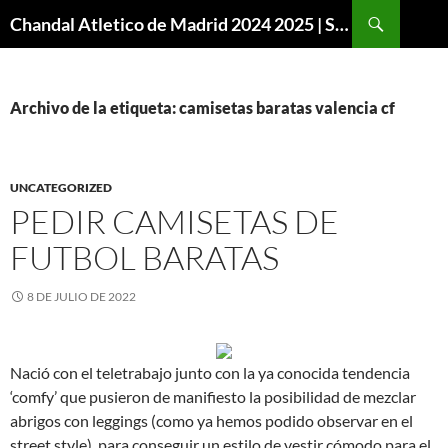
Buscar
Chandal Atletico de Madrid 2024 2025 | SuperVigo
SALTAR
AL
CONTENIDO
Archivo de la etiqueta: camisetas baratas valencia cf
UNCATEGORIZED
PEDIR CAMISETAS DE
FUTBOL BARATAS
8 DE JULIO DE 2022
Nació con el teletrabajo junto con la ya conocida tendencia
‘comfy’ que pusieron de manifiesto la posibilidad de mezclar
abrigos con leggings (como ya hemos podido observar en el
street style), para conseguir un estilo de vestir cómodo para el