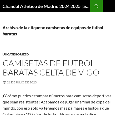
Buscar
Chandal Atletico de Madrid 2024 2025 | SuperVigo
SALTAR
AL
CONTENIDO
Archivo de la etiqueta: camisetas de equipos de futbol
baratas
UNCATEGORIZED
CAMISETAS DE FUTBOL
BARATAS CELTA DE VIGO
21 DE JULIO DE 2023
¿Y cómo puedes estampar números para camisetas deportivas
que sean resistentes? Acabamos de jugar una final de copa del
mundo, con eso solo ya tenemos mas palmares e historia que
Colombia en 100 años de futbol. Nuestro lema lo dice: